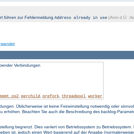
ort führen zur Fehlermeldung
(
Anm.d.Ü.:
Ad
Address already in use
erwendet
bender Verbindungen
,
,
,
,
mpmt_os2
perchild
prefork
threadpool
worker
gen. Üblicherweise ist keine Feineinstellung notwendig oder sinnvol
zu erhöhen. Beachten Sie auch die Beschreibung des backlog-Paramet
stellung begrenzt. Dies variiert von Betriebssystem zu Betriebssystem.
eben ist, jedoch einen Wert basierend auf der Angabe (normalerweisew