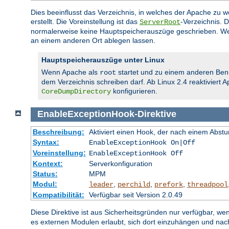
Dies beeinflusst das Verzeichnis, in welches der Apache zu
erstellt. Die Voreinstellung ist das
-Verzeichnis. 
ServerRoot
normalerweise keine Hauptspeicherauszüge geschrieben. We
an einem anderen Ort ablegen lassen.
Hauptspeicherauszüge unter Linux
Wenn Apache als
startet und zu einem anderen Ben
root
dem Verzeichnis schreiben darf. Ab Linux 2.4 reaktiviert
konfigurieren.
CoreDumpDirectory
EnableExceptionHook
-
Direktive
Beschreibung:
Aktiviert einen Hook, der nach einem Abs
Syntax:
EnableExceptionHook On|Off
Voreinstellung:
EnableExceptionHook Off
Kontext:
Serverkonfiguration
Status:
MPM
Modul:
,
,
,
leader
perchild
prefork
threadpool
Kompatibilität:
Verfügbar seit Version 2.0.49
Diese Direktive ist aus Sicherheitsgründen nur verfügbar, we
es externen Modulen erlaubt, sich dort einzuhängen und na