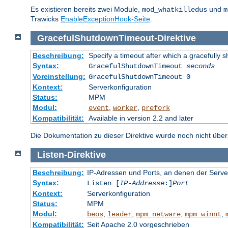
Es existieren bereits zwei Module,
und
mod_whatkilledus
m
Trawicks
EnableExceptionHook-Seite
.
GracefulShutdownTimeout
-
Direktive
Beschreibung:
Specify a timeout after which a gracefully s
Syntax:
GracefulShutdownTimeout
seconds
Voreinstellung:
GracefulShutdownTimeout 0
Kontext:
Serverkonfiguration
Status:
MPM
Modul:
,
,
event
worker
prefork
Kompatibilität:
Available in version 2.2 and later
Die Dokumentation zu dieser Direktive wurde noch nicht überse
Listen
-
Direktive
Beschreibung:
IP-Adressen und Ports, an denen der Serve
Syntax:
Listen [
IP-Addresse
:]
Port
Kontext:
Serverkonfiguration
Status:
MPM
Modul:
,
,
,
,
beos
leader
mpm_netware
mpm_winnt
Kompatibilität:
Seit Apache 2.0 vorgeschrieben