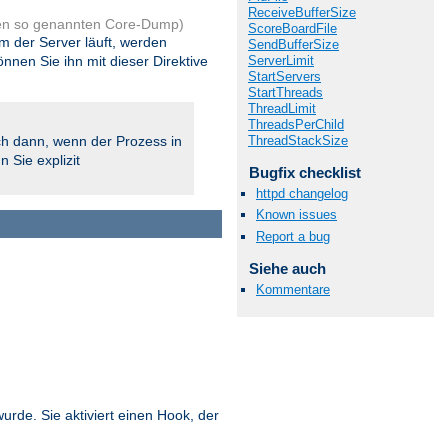
ReceiveBufferSize
en so genannten Core-Dump)
ScoreBoardFile
em der Server läuft, werden
SendBufferSize
en Sie ihn mit dieser Direktive
ServerLimit
StartServers
StartThreads
ThreadLimit
ThreadsPerChild
h dann, wenn der Prozess in
ThreadStackSize
 Sie explizit
Bugfix checklist
httpd changelog
Known issues
Report a bug
Siehe auch
Kommentare
wurde. Sie aktiviert einen Hook, der