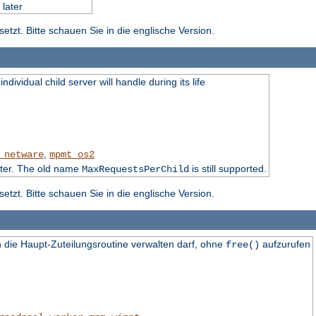
later
tzt. Bitte schauen Sie in die englische Version.
dividual child server will handle during its life
,
_netware
mpmt_os2
ater. The old name
is still supported.
MaxRequestsPerChild
tzt. Bitte schauen Sie in die englische Version.
die Haupt-Zuteilungsroutine verwalten darf, ohne
aufzurufen
free()