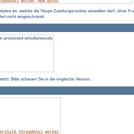
,
,
readpool
worker
mpm_winnt
obytes an, welche die Haupt-Zuteilungsroutine verwalten darf, ohne
fr
ert nicht eingeschränkt.
be processed simultaneously
tzt. Bitte schauen Sie in die englische Version.
,
,
erchild
threadpool
worker