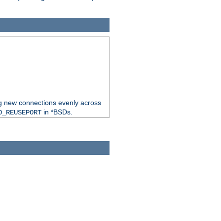
ng new connections evenly across
in *BSDs.
O_REUSEPORT