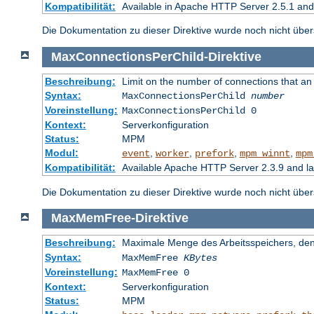
Kompatibilität:
Available in Apache HTTP Server 2.5.1 and 
Die Dokumentation zu dieser Direktive wurde noch nicht überse
MaxConnectionsPerChild
-
Direktive
Beschreibung:
Limit on the number of connections that an in
Syntax:
MaxConnectionsPerChild
number
Voreinstellung:
MaxConnectionsPerChild 0
Kontext:
Serverkonfiguration
Status:
MPM
Modul:
,
,
,
,
event
worker
prefork
mpm_winnt
mpm
Kompatibilität:
Available Apache HTTP Server 2.3.9 and l
Die Dokumentation zu dieser Direktive wurde noch nicht überse
MaxMemFree
-
Direktive
Beschreibung:
Maximale Menge des Arbeitsspeichers, den 
Syntax:
MaxMemFree
KBytes
Voreinstellung:
MaxMemFree 0
Kontext:
Serverkonfiguration
Status:
MPM