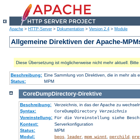
Apache
>
HTTP-Server
>
Dokumentation
>
Version 2.4
>
Module
Allgemeine Direktiven der Apache-MPM
Diese Übersetzung ist möglicherweise nicht mehr aktuell. Bitt
Beschreibung:
Eine Sammlung von Direktiven, die in mehr als 
Status:
MPM
CoreDumpDirectory
-
Direktive
Beschreibung:
Verzeichnis, in das der Apache zu wechseln
Syntax:
CoreDumpDirectory
Verzeichnis
Voreinstellung:
Für die Voreinstellung siehe Besch
Kontext:
Serverkonfiguration
Status:
MPM
Modul:
,
,
,
,
beos
leader
mpm_winnt
perchild
pre