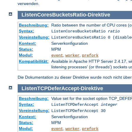
verwenden.
ListenCoresBucketsRatio
-
Direktive
Beschreibung:
Ratio between the number of CPU cores (on
Syntax:
ListenCoresBucketsRatio
ratio
Voreinstellung:
ListenCoresBucketsRatio 0 (disable
Kontext:
Serverkonfiguration
Status:
MPM
Modul:
,
,
event
worker
prefork
Kompatibilität:
Available in Apache HTTP Server 2.4.17, wi
listening processes' (or threads') sockets u
Die Dokumentation zu dieser Direktive wurde noch nicht überse
ListenTCPDeferAccept
-
Direktive
Beschreibung:
Value set for the socket option TCP_DEFER
Syntax:
ListenTCPDeferAccept
integer
Voreinstellung:
ListenTCPDeferAccept 30
Kontext:
Serverkonfiguration
Status:
MPM
Modul:
,
,
event
worker
prefork