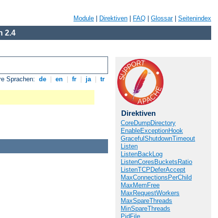
Module
|
Direktiven
|
FAQ
|
Glossar
|
Seitenindex
 2.4
re Sprachen:
de
|
en
|
fr
|
ja
|
tr
Direktiven
CoreDumpDirectory
EnableExceptionHook
GracefulShutdownTimeout
Listen
ListenBackLog
ListenCoresBucketsRatio
ListenTCPDeferAccept
MaxConnectionsPerChild
MaxMemFree
MaxRequestWorkers
MaxSpareThreads
MinSpareThreads
PidFile