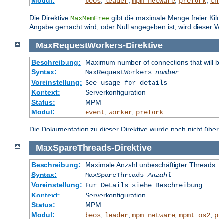
Modul:
,
,
,
,
beos
leader
mpm_netware
prefork
th
Die Direktive
gibt die maximale Menge freier Kil
MaxMemFree
Angabe gemacht wird, oder Null angegeben ist, wird dieser W
MaxRequestWorkers
-
Direktive
Beschreibung:
Maximum number of connections that will 
Syntax:
MaxRequestWorkers
number
Voreinstellung:
See usage for details
Kontext:
Serverkonfiguration
Status:
MPM
Modul:
,
,
event
worker
prefork
Die Dokumentation zu dieser Direktive wurde noch nicht überse
MaxSpareThreads
-
Direktive
Beschreibung:
Maximale Anzahl unbeschäftigter Threads
Syntax:
MaxSpareThreads
Anzahl
Voreinstellung:
Für Details siehe Beschreibung
Kontext:
Serverkonfiguration
Status:
MPM
Modul:
,
,
,
,
beos
leader
mpm_netware
mpmt_os2
p