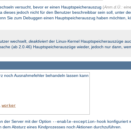
 wechseln versucht, bevor er einen Hauptspeicherauszug
(
Anm.d.Ü.:
ein
Da dieses jedoch nicht für den Benutzer beschreibbar sein soll, unter d
nn Sie zum Debuggen einen Hauptspeicherauszug haben möchten, könn
utzer wechselt,
deaktiviert
der Linux-Kernel Hauptspeicherauszüge auc
 Apache (ab 2.0.46) Hauptspeicherauszüge wieder, jedoch nur dann, wenn
turz noch Ausnahmefehler behandeln lassen kann
,
worker
nn der Server mit der Option
konfiguriert 
--enable-exception-hook
ch dem Absturz eines Kindprozesses noch Aktionen durchzuführen.