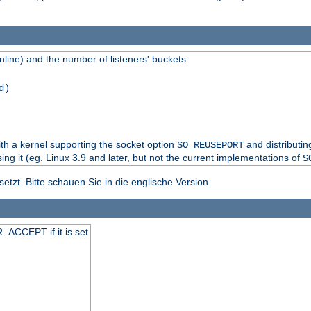
line) and the number of listeners' buckets
d)
th a kernel supporting the socket option
and distributi
SO_REUSEPORT
sing it (eg. Linux 3.9 and later, but not the current implementations of
S
tzt. Bitte schauen Sie in die englische Version.
_ACCEPT if it is set