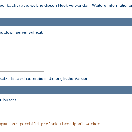
, welche diesen Hook verwenden. Weitere Informationen 
od_backtrace
hutdown server will exit.
tzt. Bitte schauen Sie in die englische Version.
r lauscht
,
,
,
,
mpmt_os2
perchild
prefork
threadpool
worker