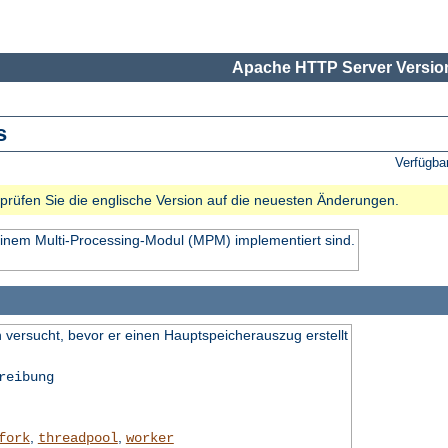
Apache HTTP Server Version
s
Verfügba
e prüfen Sie die englische Version auf die neuesten Änderungen.
einem Multi-Processing-Modul (MPM) implementiert sind.
 versucht, bevor er einen Hauptspeicherauszug erstellt
reibung
,
,
fork
threadpool
worker