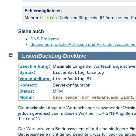
Fehlermöglichkeit
Mehrere
-Direktiven für gleiche IP-Adresse und P
Listen
Siehe auch
DNS-Probleme
Bestimmen, welche Adressen und Ports der Apache v
ListenBackLog
-
Direktive
Beschreibung:
Maximale Länge der Warteschlange schwe
Syntax:
ListenBacklog
backlog
Voreinstellung:
ListenBacklog 511
Kontext:
Serverkonfiguration
Status:
MPM
Modul:
,
,
,
,
beos
leader
mpm_netware
mpm_winnt
Die maximale Länge der Warteschlange schwebender Verbindun
jedoch gewünscht sein, diesen Wert bei TCP-SYN-Angriffen 
.
listen(2)
Der Wert wird vom Betriebssystem oft auf eine niedrigere Ein
Betriebssyteme nicht genau beachten, was für backlog angeg